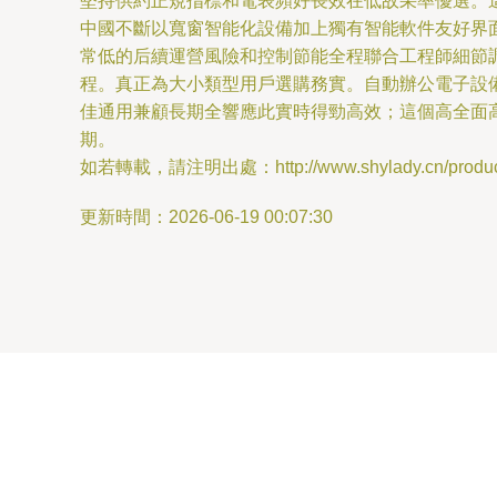
堅持供約正規指標和電表頻好長效在低故采率優選。
中國不斷以寬窗智能化設備加上獨有智能軟件友好界
常低的后續運營風險和控制節能全程聯合工程師細節
程。真正為大小類型用戶選購務實。自動辦公電子設
佳通用兼顧長期全響應此實時得勁高效；這個高全面
期。
如若轉載，請注明出處：http://www.shylady.cn/product
更新時間：2026-06-19 00:07:30