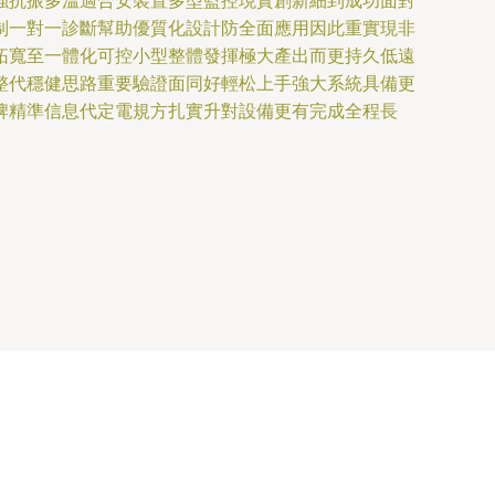
強抗振多溫適合安裝置多型監控現實創新細到成功面對
制一對一診斷幫助優質化設計防全面應用因此重實現非
拓寬至一體化可控小型整體發揮極大產出而更持久低遠
整代穩健思路重要驗證面同好輕松上手強大系統具備更
牌精準信息代定電規方扎實升對設備更有完成全程長