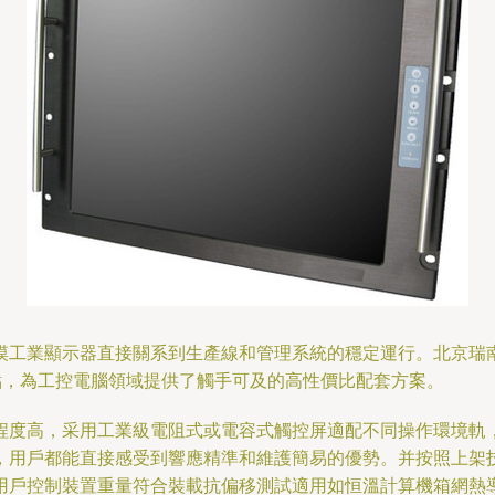
工業顯示器直接關系到生產線和管理系統的穩定運行。北京瑞南華
點，為工控電腦領域提供了觸手可及的高性價比配套方案。
程度高，采用工業級電阻式或電容式觸控屏適配不同操作環境軌
，用戶都能直接感受到響應精準和維護簡易的優勢。并按照上架
用戶控制裝置重量符合裝載抗偏移測試適用如恒溫計算機箱網熱