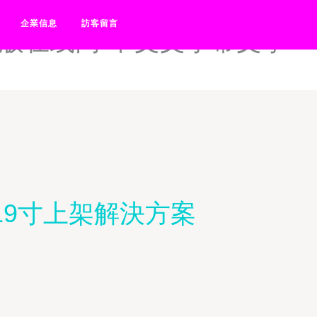
在线WWW-中文天堂最新版-
企業信息
訪客留言
新版在线网-中文文字幕文字
19寸上架解決方案