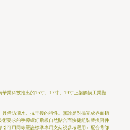
業科技推出的15寸、17寸、19寸上架觸摸工業顯
，具備防濺水、抗干擾的特性。無論是對插完成界面指
技術要求的手擰螺釘后板自然貼合面快捷組裝替換附件
導引可用同等嚴謹標準專用支架視參考選用）配合背部